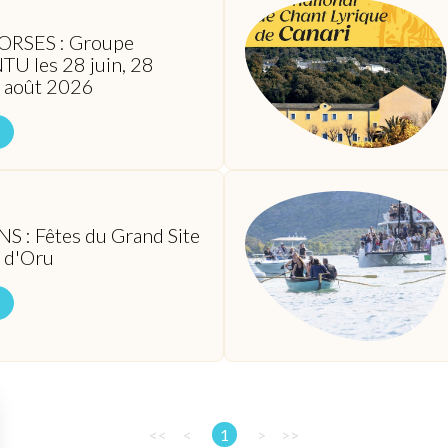
ORSES : Groupe
 les 28 juin, 28
25 août 2026
 : Fêtes du Grand Site
a d'Oru
<<
<
1
>
>>