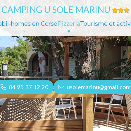
CAMPING U SOLE MARINU
bil-homes en Corse
Pizzeria
Tourisme et activ
04 95 37 12 20
usolemarinu@gmail.com